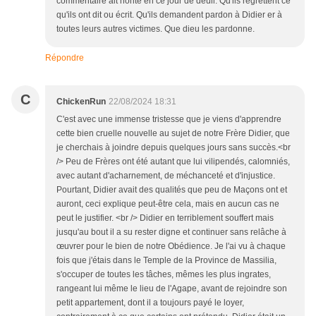
commentaire ait honte en ce jour de deuil. Qu'ils regrettent ce
qu'ils ont dit ou écrit. Qu'ils demandent pardon à Didier er à
toutes leurs autres victimes. Que dieu les pardonne.
Répondre
C
ChickenRun
22/08/2024 18:31
C'est avec une immense tristesse que je viens d'apprendre
cette bien cruelle nouvelle au sujet de notre Frère Didier, que
je cherchais à joindre depuis quelques jours sans succès.<br
/> Peu de Frères ont été autant que lui vilipendés, calomniés,
avec autant d'acharnement, de méchanceté et d'injustice.
Pourtant, Didier avait des qualités que peu de Maçons ont et
auront, ceci explique peut-être cela, mais en aucun cas ne
peut le justifier. <br /> Didier en terriblement souffert mais
jusqu'au bout il a su rester digne et continuer sans relâche à
œuvrer pour le bien de notre Obédience. Je l'ai vu à chaque
fois que j'étais dans le Temple de la Province de Massilia,
s'occuper de toutes les tâches, mêmes les plus ingrates,
rangeant lui même le lieu de l'Agape, avant de rejoindre son
petit appartement, dont il a toujours payé le loyer,