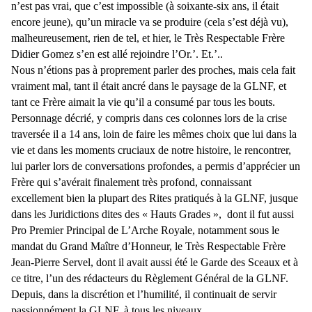
n’est pas vrai, que c’est impossible (à soixante-six ans, il était
encore jeune), qu’un miracle va se produire (cela s’est déjà vu),
malheureusement, rien de tel, et hier, le Très Respectable Frère
Didier Gomez s’en est allé rejoindre l’Or.’. Et.’..
Nous n’étions pas à proprement parler des proches, mais cela fait
vraiment mal, tant il était ancré dans le paysage de la GLNF, et
tant ce Frère aimait la vie qu’il a consumé par tous les bouts.
Personnage décrié, y compris dans ces colonnes lors de la crise
traversée il a 14 ans, loin de faire les mêmes choix que lui dans la
vie et dans les moments cruciaux de notre histoire, le rencontrer,
lui parler lors de conversations profondes, a permis d’apprécier un
Frère qui s’avérait finalement très profond, connaissant
excellement bien la plupart des Rites pratiqués à la GLNF, jusque
dans les Juridictions dites des « Hauts Grades », dont il fut aussi
Pro Premier Principal de L’Arche Royale, notamment sous le
mandat du Grand Maître d’Honneur, le Très Respectable Frère
Jean-Pierre Servel, dont il avait aussi été le Garde des Sceaux et à
ce titre, l’un des rédacteurs du Règlement Général de la GLNF.
Depuis, dans la discrétion et l’humilité, il continuait de servir
passionnément la GLNF, à tous les niveaux.