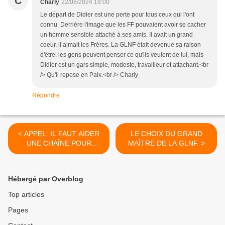
C
Charly
22/08/2024 18:00
Le départ de Didier est une perte pour tous ceux qui l'ont
connu. Derrière l'image que les FF pouvaient avoir se cacher
un homme sensible attaché à ses amis. Il avait un grand
coeur, il aimait les Frères. La GLNF était devenue sa raison
d'être. les gens peuvent penser ce qu'ils veulent de lui, mais
Didier est un gars simple, modeste, travailleur et attachant.<br
/> Qu'il repose en Paix.<br /> Charly
Répondre
< APPEL: IL FAUT AIDER
LE CHOIX DU GRAND
UNE CHAÎNE POUR
MAÎTRE DE LA GLNF. >
L’ARMENIE.
Hébergé par Overblog
Top articles
Pages