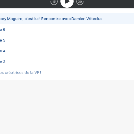
bey Maguire, c'est lui ! Rencontre avec Damien Witecka
e 6
e 5
e 4
e 3
s créatrices de la VF !
e 2
e 1
e Mektoub My Love arrive enfin ! Rencontre avec Shaïn Boumedine et Sal
i : après Toni en famille
elle réalise le bouleversant Dites lui que je l'aime