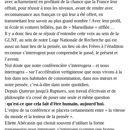
avec acharnement en profitant de la chance que la France leur
offrait, pour réussir à tous les niveaux, avant de rendre avec
reconnaissance aux français ce qui leur a été offert, en
transmettant leur savoir au plus grand nombre ! Avec leur profil,
ni école ni voitures brûlées, pas de « Marseillaise » sifflée…
Il y a donc lieu de se réjouir d’entendre cette voix au sein de la
GLNF, au sein de notre Loge Nationale de Recherche qui est
aussi un haut lieu de la pensée, un lieu où des Frères à l’érudition
reconnue s’interrogent pour comprendre le passé, le présent et
l’avenir.
Nul doute que notre conférencière s’interrogera – et nous
interrogera – sur l’accélération vertigineuse que nous vivons à la
fois dans nos habitudes de consommation, dans nos mœurs et
notre pensée, c’est-à-dire dans notre quotidien.
Depuis
Qumran
jusqu'à
Ruptures
, son travail d'écrivain et de
philosophe n'a cessé de poser une seule et même question
:
qu'est-ce que cela fait d'être humain, aujourd'hui.
L’enjeu de sa conférence se placera certainement entre « la vitesse
du monde et la lenteur de la pensée ».
Eliette Abécassis qui choisit souvent d’utiliser la forme
romanesque pour interroger, s’interroger (comme une bonne