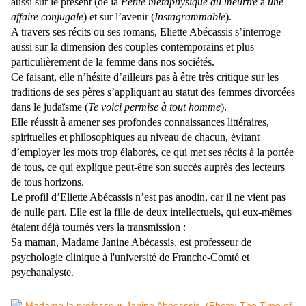
aussi sur le présent (de la
Petite métaphysique du meurtre
à
une
affaire conjugale
) et sur l’avenir (
Instagrammable
).
A travers ses récits ou ses romans, Eliette Abécassis s’interroge
aussi sur la dimension des couples contemporains et plus
particulièrement de la femme dans nos sociétés.
Ce faisant, elle n’hésite d’ailleurs pas à être très critique sur les
traditions de ses pères s’appliquant au statut des femmes divorcées
dans le judaïsme (
Te voici permise à tout homme
).
Elle réussit à amener ses profondes connaissances littéraires,
spirituelles et philosophiques au niveau de chacun, évitant
d’employer les mots trop élaborés, ce qui met ses récits à la portée
de tous, ce qui explique peut-être son succès auprès des lecteurs
de tous horizons.
Le profil d’Eliette Abécassis n’est pas anodin, car il ne vient pas
de nulle part. Elle est la fille de deux intellectuels, qui eux-mêmes
étaient déjà tournés vers la transmission :
Sa maman, Madame Janine Abécassis, est professeur de
psychologie clinique à l'université de Franche-Comté et
psychanalyste.