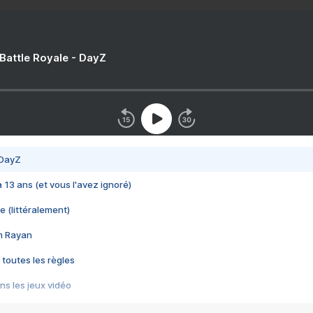
 Battle Royale - DayZ
 DayZ
 a 13 ans (et vous l'avez ignoré)
e (littéralement)
im Rayan
 toutes les règles
s les jeux vidéo
us choquant de Rockstar ? - Le scandale BULLY