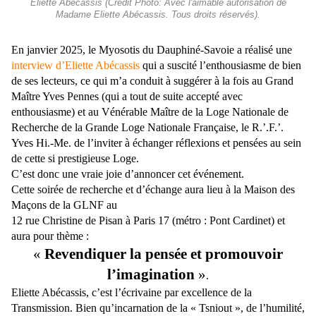
Eliette Abécassis (Crédit Photo: Avec l'aimable autorisation de
Madame Eliette Abécassis. Tous droits réservés).
En janvier 2025, le Myosotis du Dauphiné-Savoie a réalisé une
interview d’Eliette Abécassis
qui a suscité l’enthousiasme de bien
de ses lecteurs, ce qui m’a conduit à suggérer à la fois au Grand
Maître Yves Pennes (qui a tout de suite accepté avec
enthousiasme) et au Vénérable Maître de la Loge Nationale de
Recherche de la Grande Loge Nationale Française, le R.’.F.’.
Yves Hi.-Me. de l’inviter à échanger réflexions et pensées au sein
de cette si prestigieuse Loge.
C’est donc une vraie joie d’annoncer cet événement.
Cette soirée de recherche et d’échange aura lieu à la Maison des
Maçons de la GLNF au
12 rue Christine de Pisan à Paris 17 (métro : Pont Cardinet) et
aura pour thème :
«
Revendiquer la pensée et promouvoir
l’imagination
»
.
Eliette Abécassis, c’est l’écrivaine par excellence de la
Transmission. Bien qu’incarnation de la « Tsniout », de l’humilité,