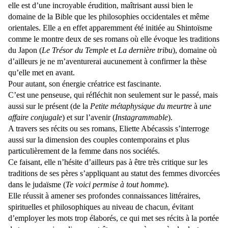
elle est d’une incroyable érudition, maîtrisant aussi bien le
domaine de la Bible que les philosophies occidentales et même
orientales. Elle a en effet apparemment été initiée au Shintoïsme
comme le montre deux de ses romans où elle évoque les traditions
du Japon (
Le Trésor du Temple
et
La dernière tribu
), domaine où
d’ailleurs je ne m’aventurerai aucunement à confirmer la thèse
qu’elle met en avant.
Pour autant, son énergie créatrice est fascinante.
C’est une penseuse, qui réfléchit non seulement sur le passé, mais
aussi sur le présent (de la
Petite métaphysique du meurtre
à
une
affaire conjugale
) et sur l’avenir (
Instagrammable
).
A travers ses récits ou ses romans, Eliette Abécassis s’interroge
aussi sur la dimension des couples contemporains et plus
particulièrement de la femme dans nos sociétés.
Ce faisant, elle n’hésite d’ailleurs pas à être très critique sur les
traditions de ses pères s’appliquant au statut des femmes divorcées
dans le judaïsme (
Te voici permise à tout homme
).
Elle réussit à amener ses profondes connaissances littéraires,
spirituelles et philosophiques au niveau de chacun, évitant
d’employer les mots trop élaborés, ce qui met ses récits à la portée