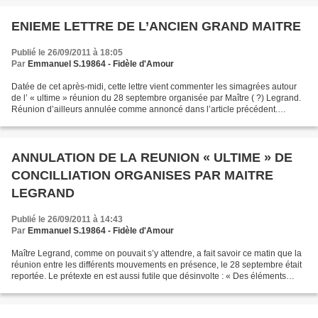
ENIEME LETTRE DE L’ANCIEN GRAND MAITRE
Publié le 26/09/2011 à 18:05
Par
Emmanuel S.19864 - Fidèle d'Amour
Datée de cet après-midi, cette lettre vient commenter les simagrées autour
de l’ « ultime » réunion du 28 septembre organisée par Maître ( ?) Legrand.
Réunion d’ailleurs annulée comme annoncé dans l’article précédent.
Comme chacun sait, je ne figure pas...
ANNULATION DE LA REUNION « ULTIME » DE
CONCILLIATION ORGANISES PAR MAITRE
LEGRAND
Publié le 26/09/2011 à 14:43
Par
Emmanuel S.19864 - Fidèle d'Amour
Maître Legrand, comme on pouvait s’y attendre, a fait savoir ce matin que la
réunion entre les différents mouvements en présence, le 28 septembre était
reportée. Le prétexte en est aussi futile que désinvolte : « Des éléments
comptables seraient parvenus...