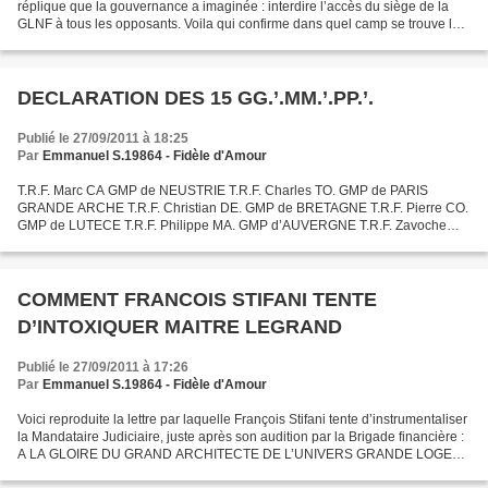
réplique que la gouvernance a imaginée : interdire l’accès du siège de la
GLNF à tous les opposants. Voila qui confirme dans quel camp se trouve les
provocateurs et les fauteurs...
DECLARATION DES 15 GG.’.MM.’.PP.’.
Publié le 27/09/2011 à 18:25
Par
Emmanuel S.19864 - Fidèle d'Amour
T.R.F. Marc CA GMP de NEUSTRIE T.R.F. Charles TO. GMP de PARIS
GRANDE ARCHE T.R.F. Christian DE. GMP de BRETAGNE T.R.F. Pierre CO.
GMP de LUTECE T.R.F. Philippe MA. GMP d’AUVERGNE T.R.F. Zavoche
HO. GMP de DAUPHINE-SAVOIE T.R.F. Yves PE. GMP de PARIS...
COMMENT FRANCOIS STIFANI TENTE
D’INTOXIQUER MAITRE LEGRAND
Publié le 27/09/2011 à 17:26
Par
Emmanuel S.19864 - Fidèle d'Amour
Voici reproduite la lettre par laquelle François Stifani tente d’instrumentaliser
la Mandataire Judiciaire, juste après son audition par la Brigade financière :
A LA GLOIRE DU GRAND ARCHITECTE DE L’UNIVERS GRANDE LOGE
NATIONALE FRANCAISE 12, RUE CHRISTINE...