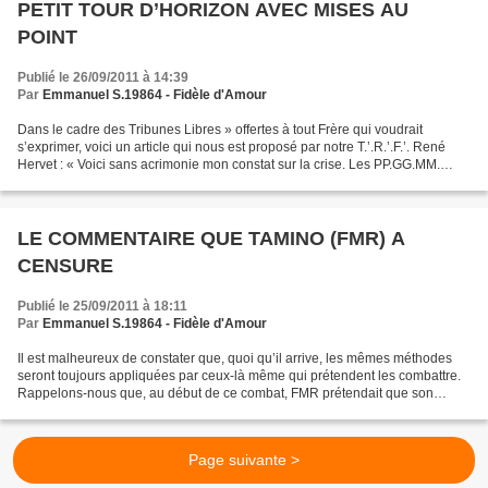
PETIT TOUR D’HORIZON AVEC MISES AU
POINT
Publié le 26/09/2011 à 14:39
Par
Emmanuel S.19864 - Fidèle d'Amour
Dans le cadre des Tribunes Libres » offertes à tout Frère qui voudrait
s’exprimer, voici un article qui nous est proposé par notre T.’.R.’.F.’. René
Hervet : « Voici sans acrimonie mon constat sur la crise. Les PP.GG.MM.
Ceux-ci méritent à peine un paragraphe....
LE COMMENTAIRE QUE TAMINO (FMR) A
CENSURE
Publié le 25/09/2011 à 18:11
Par
Emmanuel S.19864 - Fidèle d'Amour
Il est malheureux de constater que, quoi qu’il arrive, les mêmes méthodes
seront toujours appliquées par ceux-là même qui prétendent les combattre.
Rappelons-nous que, au début de ce combat, FMR prétendait que son
combat se limitait à restaurer les valeurs...
Page suivante >