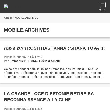
MENU
Accueil
» MOBILE.ARCHIVES
MOBILE.ARCHIVES
ראש השנה ROSH HASHANNA : SHANA TOVA !!!
Publié le 28/09/2011 à 12:12
Par
Emmanuel S.19864 - Fidèle d'Amour
Ce soir, et pendant deux jours, nos Frères issus du Peuple du Livre, les
hébreux, vont célébrer la nouvelle année juive. Moments de joie, moments
de prières, moments d’étude des textes, retrouvailles familiales. Moment
aussi de retour sur soi, et vers...
LA GRANDE LOGE D’ESTONIE RETIRE SA
RECONNAISSANCE A LA GLNF
Publié le 28/09/2011 à 11:32