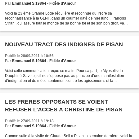
Par
Emmanuel S.19864 - Fidèle d'Amour
Voici la 23 ème Grande Loge régulière et reconnue qui retire sa
reconnaissance à la GLNF, dans un courrier daté de hier lundi. François
Stifani, qui assure tout le monde de sa bonne foi et de son bon droit, va
certainement annoncer cette gifle supplémentaire...
NOUVEAU TRACT DES INDIGNES DE PISAN
Publié le 28/09/2011 à 10:56
Par
Emmanuel S.19864 - Fidèle d'Amour
Voici cette communication reçue ce matin: Pour sa part, le Myosotis du
Dauphiné-Savoie, s’il ne s’oppose pas au principe d’une manifestation
d’indignation et de mécontentement contre les agissements et la
communication d’une gouvernance aux abois, insiste...
LES FRERES OPPOSANTS SE VOIENT
REFUSER L’ACCES A CHRISTINE DE PISAN
Publié le 27/09/2011 à 19:18
Par
Emmanuel S.19864 - Fidèle d'Amour
Comme suite à la visite de Claude Seil à Pisan la semaine dernière, voici la