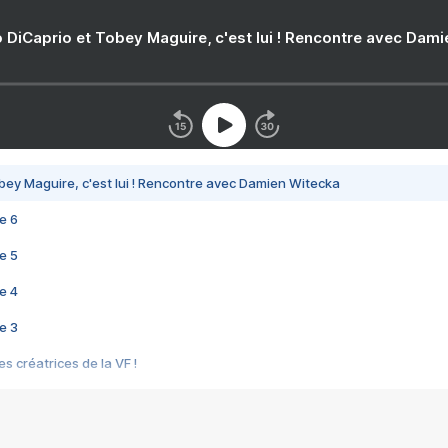
 DiCaprio et Tobey Maguire, c'est lui ! Rencontre avec Dam
bey Maguire, c'est lui ! Rencontre avec Damien Witecka
e 6
e 5
e 4
e 3
s créatrices de la VF !
e 2
e 1